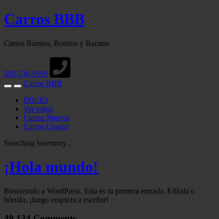
Carros BBB
Carros Buenos, Bonitos y Baratos
202-536-9969
Carros BBB
Toggle
Toggle
navigation
Search
INICIO
Ver todos
Carros Nuevos
Carros Usados
Searching Inventory...
¡Hola mundo!
Bienvenido a WordPress. Esta es tu primera entrada. Edítala o
bórrala, ¡luego empieza a escribir!
49,124 Comments