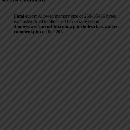
Fatal error
: Allowed memory size of 268435456 bytes
exhausted (tried to allocate 31457352 bytes) in
/home/www/carrosbbb.com/wp-includes/class-walker-
comment.php
on line
203