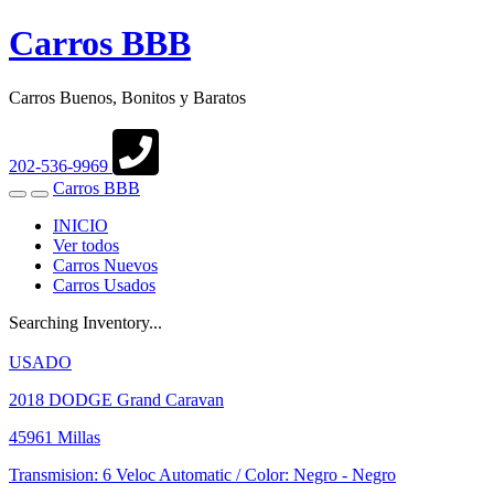
Carros BBB
Carros Buenos, Bonitos y Baratos
202-536-9969
Carros BBB
Toggle
Toggle
navigation
Search
INICIO
Ver todos
Carros Nuevos
Carros Usados
Searching Inventory...
USADO
2018
DODGE Grand Caravan
45961 Millas
Transmision: 6 Veloc Automatic
/ Color: Negro
-
Negro