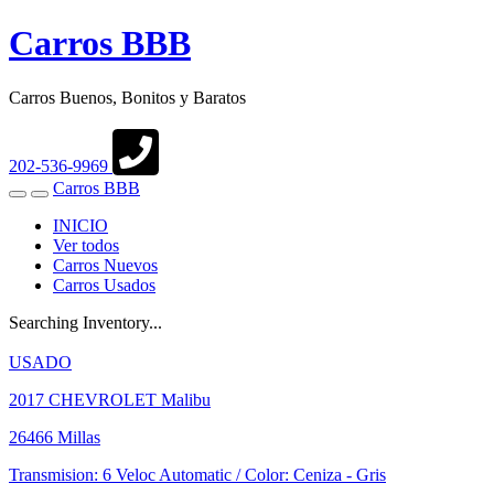
Carros BBB
Carros Buenos, Bonitos y Baratos
202-536-9969
Carros BBB
Toggle
Toggle
navigation
Search
INICIO
Ver todos
Carros Nuevos
Carros Usados
Searching Inventory...
USADO
2017
CHEVROLET Malibu
26466 Millas
Transmision: 6 Veloc Automatic
/ Color: Ceniza
-
Gris